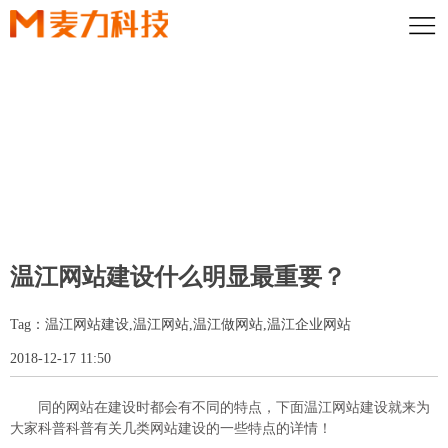
MAILI VIEWPOINT
麦力深知借助策略制造优秀品牌之道，摒弃了大多数设计公司毫无目
温江网站建设什么明显最重要？
的地为设计而设计的做法
在专业策略指导下，从客户需求出发，使设计有的放矢
Tag：温江网站建设,温江网站,温江做网站,温江企业网站
2018-12-17 11:50
同的网站在建设时都会有不同的特点，下面温江网站建设就来为
大家科普科普有关几类网站建设的一些特点的详情！